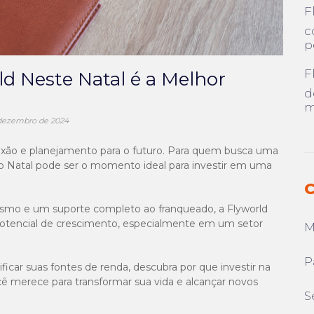
F
c
p
F
ld Neste Natal é a Melhor
d
m
dezembro de 2024
xão e planejamento para o futuro. Para quem busca uma
 o Natal pode ser o momento ideal para investir em uma
C
mo e um suporte completo ao franqueado, a Flyworld
otencial de crescimento, especialmente em um setor
M
P
icar suas fontes de renda, descubra por que investir na
cê merece para transformar sua vida e alcançar novos
S