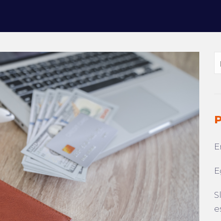
P
E
E
S
e