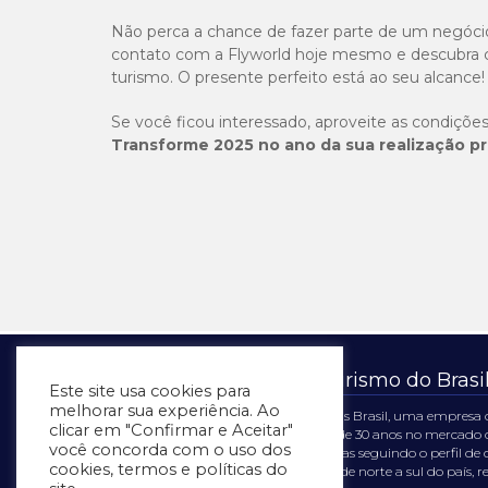
Não perca a chance de fazer parte de um negócio
contato com a Flyworld hoje mesmo e descubra 
turismo. O presente perfeito está ao seu alcance!
Se você ficou interessado, aproveite as condições 
Transforme 2025 no ano da sua realização pro
A 1ª microfranquia de turismo do Brasi
Este site usa cookies para
melhorar sua experiência. Ao
Somos a Flyworld Viagens e Franquias Brasil, uma empresa 
clicar em "Confirmar e Aceitar"
em realizar sonhos. Estamos a mais de 30 anos no mercado 
você concorda com o uso dos
oferecer experiências únicas, planejadas seguindo o perfil d
cookies, termos e políticas do
transparência e segurança. Estamos de norte a sul do país, 