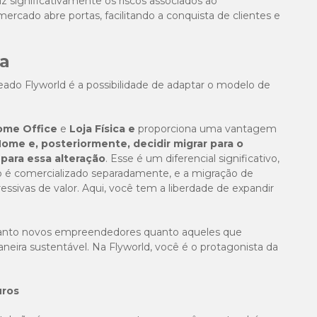
 significativamente os riscos associados ao
cado abre portas, facilitando a conquista de clientes e
ia
ado Flyworld é a possibilidade de adaptar o modelo de
ome Office
e
Loja Física e
proporciona uma vantagem
ome e, posteriormente, decidir migrar para o
 para essa alteração
. Esse é um diferencial significativo,
lo é comercializado separadamente, e a migração de
ssivas de valor. Aqui, você tem a liberdade de expandir
 tanto novos empreendedores quanto aqueles que
neira sustentável. Na Flyworld, você é o protagonista da
uros