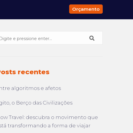
Orçamento
osts recentes
ntre algoritmos e afetos
gito, o Berço das Civilizações
low Travel: descubra o movimento que
stá transformando a forma de viajar