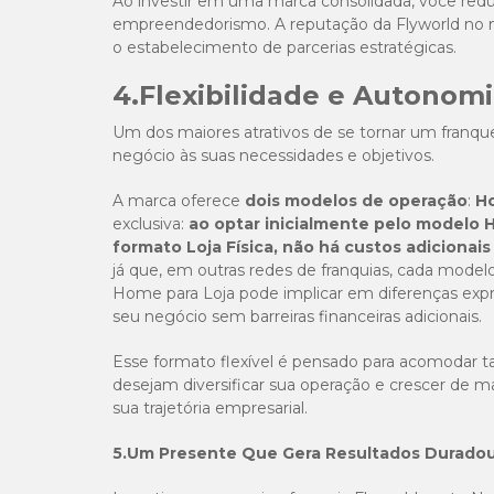
Ao investir em uma marca consolidada, você reduz
empreendedorismo. A reputação da Flyworld no mer
o estabelecimento de parcerias estratégicas.
4.Flexibilidade e Autonom
Um dos maiores atrativos de se tornar um franque
negócio às suas necessidades e objetivos.
A marca oferece
dois modelos de operação
:
H
exclusiva:
ao optar inicialmente pelo modelo H
formato Loja Física, não há custos adicionais
já que, em outras redes de franquias, cada mode
Home para Loja pode implicar em diferenças expre
seu negócio sem barreiras financeiras adicionais.
Esse formato flexível é pensado para acomodar
desejam diversificar sua operação e crescer de ma
sua trajetória empresarial.
5.Um Presente Que Gera Resultados Durado