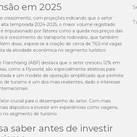
nsão em 2025
S
rte crescimento, com projeções indicando que o setor
T
 alta temporada 2024-2025, o maior volume registrado
 é impulsionado por fatores como a queda nos preços das
s e crescimento do transporte rodoviário, que também
ém disso, espera-se a criação de cerca de 76,5 mil vagas
sta da atividade econômica no segmento turístico​
 de Franchising (ABF) destaca que o setor cresceu 12% em
as, como a Flyworld, são especialmente atrativas para
trada e um modelo de operação simplificado que permite
 de turismo é um dos mais resilientes, dado o interesse
nternacionais​
ator crucial para o desempenho do setor. Com mais
ais dispostos a investir em experiências como viagens,
o no segmento de turismo​
sa saber antes de investir